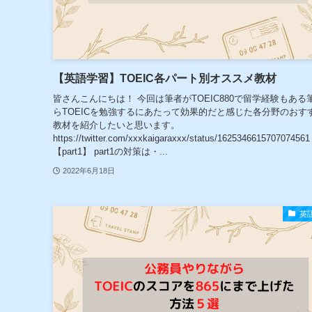
【英語学習】TOEIC各パート別オススメ教材
皆さんこんにちは！ 今回は筆者がTOEIC880で留学経験もある
らTOEICを勉強するにあたって効果的だと感じた各分野のおす
教材を紹介したいと思います。
https://twitter.com/xxxkaigaraxxx/status/1625346615707074561
【part1】 part1の対策は・...
2022年6月18日
英