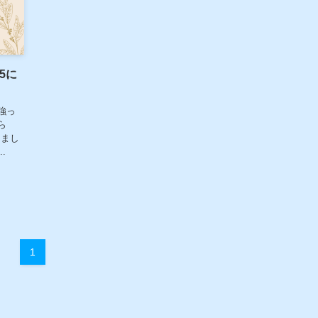
5に
強っ
ら
きまし
.
1