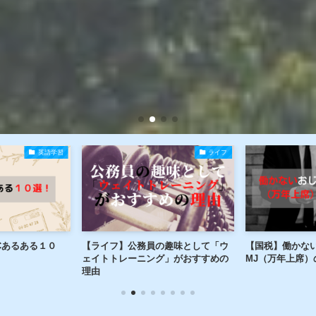
英語学習
ライフ
Cあるある１０
【ライフ】公務員の趣味として「ウ
【国税】働かな
ェイトトレーニング」がおすすめの
MJ（万年上席）
理由