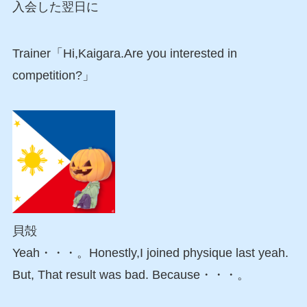
入会した翌日に
Trainer「Hi,Kaigara.Are you interested in
competition?」
貝殻
Yeah・・・。Honestly,I joined physique last yeah.
But, That result was bad. Because・・・。