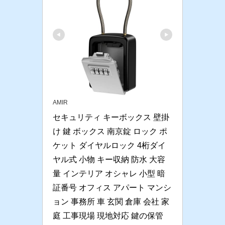
AMIR
セキュリティ キーボックス 壁掛
け 鍵 ボックス 南京錠 ロック ポ
ケット ダイヤルロック 4桁ダイ
ヤル式 小物 キー収納 防水 大容
量 インテリア オシャレ 小型 暗
証番号 オフィス アパート マンシ
ョン 事務所 車 玄関 倉庫 会社 家
庭 工事現場 現地対応 鍵の保管 